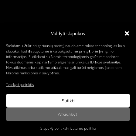
Valdyti slapukus
Siekdami užtikrinti geriausią patirtį, naudojame tokias technologijas kaip
slapukai, kad išsaugotume ir (arba) gautume prieigą prie įrenginio
informacijos. Sutikdami su šiomis technologijomis galėsime apdoroti
tokius duomenis kaip naršymo elgsena ar unikalūs ID šioje svetainėje.
Nesutikimas arba sutikimo atšaukimas gali turėti neigiamos įtakos tam
tikroms funkcijoms ir savybėms.
Tvarkyti parinktis
Sutikti
Atsisakyti
Slapukų politika
Privatumo politika